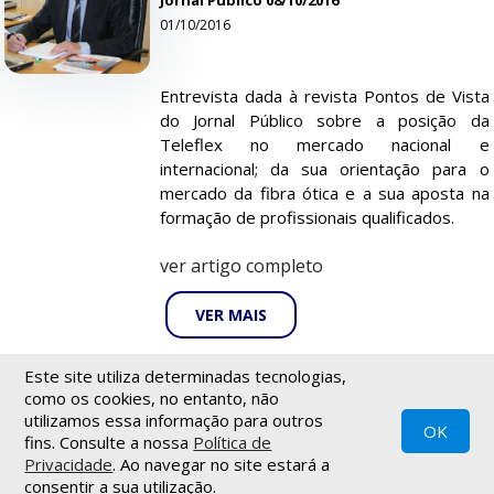
Jornal Público 08/10/2016
01/10/2016
Entrevista dada à revista Pontos de Vista
do Jornal Público sobre a posição da
Teleflex no mercado nacional e
internacional; da sua orientação para o
mercado da fibra ótica e a sua aposta na
formação de profissionais qualificados.
ver artigo completo
VER MAIS
Este site utiliza determinadas tecnologias,
1
como os cookies, no entanto, não
utilizamos essa informação para outros
OK
fins. Consulte a nossa
Política de
Política de privacidade
|
Termos de utilização
|
Newsletter
Privacidade
. Ao navegar no site estará a
© Teleflex - 2021
Todos os direitos reservados
.
consentir a sua utilização.